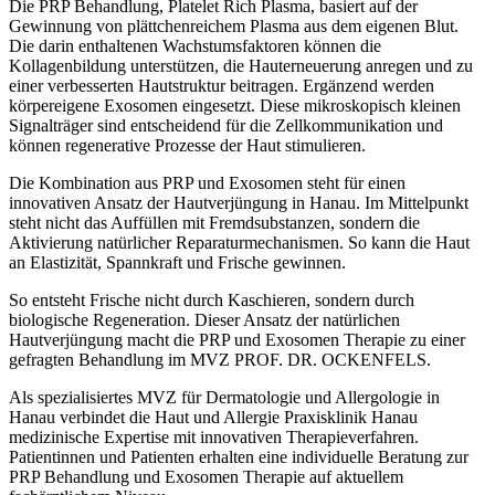
Die PRP Behandlung, Platelet Rich Plasma, basiert auf der
Gewinnung von plättchenreichem Plasma aus dem eigenen Blut.
Die darin enthaltenen Wachstumsfaktoren können die
Kollagenbildung unterstützen, die Hauterneuerung anregen und zu
einer verbesserten Hautstruktur beitragen. Ergänzend werden
körpereigene Exosomen eingesetzt. Diese mikroskopisch kleinen
Signalträger sind entscheidend für die Zellkommunikation und
können regenerative Prozesse der Haut stimulieren.
Die Kombination aus PRP und Exosomen steht für einen
innovativen Ansatz der Hautverjüngung in Hanau. Im Mittelpunkt
steht nicht das Auffüllen mit Fremdsubstanzen, sondern die
Aktivierung natürlicher Reparaturmechanismen. So kann die Haut
an Elastizität, Spannkraft und Frische gewinnen.
So entsteht Frische nicht durch Kaschieren, sondern durch
biologische Regeneration. Dieser Ansatz der natürlichen
Hautverjüngung macht die PRP und Exosomen Therapie zu einer
gefragten Behandlung im MVZ PROF. DR. OCKENFELS.
Als spezialisiertes MVZ für Dermatologie und Allergologie in
Hanau verbindet die Haut und Allergie Praxisklinik Hanau
medizinische Expertise mit innovativen Therapieverfahren.
Patientinnen und Patienten erhalten eine individuelle Beratung zur
PRP Behandlung und Exosomen Therapie auf aktuellem